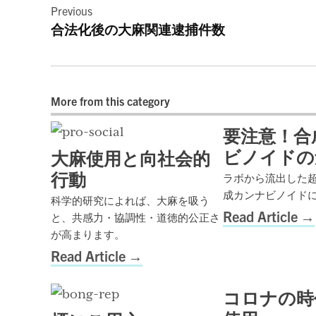
Previous
稿
合法化後の大麻関連逮捕件数
ナ
ビ
More from this category
ゲ
要注意！合
ー
ビノイドの
大麻使用と向社会的
シ
行動
ラボから流出した
ョ
成カンナビノイド
科学的研究によれば、大麻を吸う
Read Article
と、共感力・協調性・道徳的公正さ
ン
が高まります。
Read Article
コロナの時