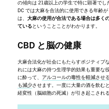
の傾向は 21歳以上の学生で特に顕著でし
DC
では大麻を合法的に使用できる年齢が 
は、
大麻の使用が合法である場合は多く
ている
ということことがわかります。
CBD
と脳の健康
大麻合法化が社会にもたらすポジティブ
れには大麻の持つ生理学的効果も重要な
に酔って、
アルコールの毒性を軽減させ
も減少
させます。一度に大量の酒を飲む
経変性（脳細胞の死滅）が引き起こされ