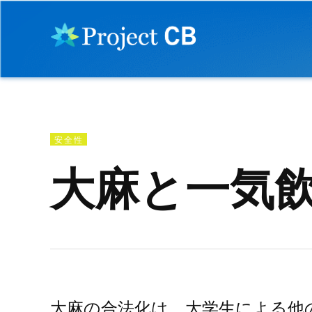
Skip
to
Project
How to
content
use CBD
CBD
&
cannabis
POSTED
安全性
IN
大麻と一気
大麻の合法化は、大学生による他