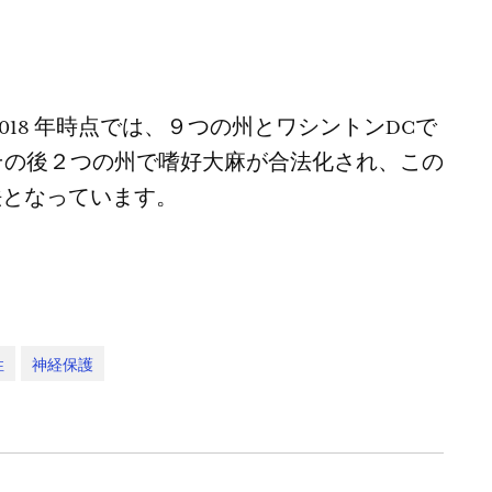
018 年時点では、９つの州とワシントンDCで
その後２つの州で嗜好大麻が合法化され、この
法となっています。
性
神経保護