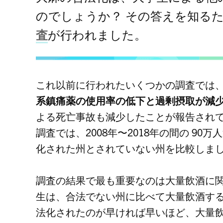
のでしょうか？ その答えを知る
査
が行われました。
これ以前に行われたいくつかの調査では
系鎮痛薬の使用率の低下と過剰摂取が減
よる死亡事故も減少したことが報告され
調査では、2008年〜2018年の間の 9
化された州とされていない州を比較しま
調査の結果で最も重要なのは大量飲酒に
生は、合法でない州に比べて大量飲酒する
法化されたのが早ければ早いほど、大量